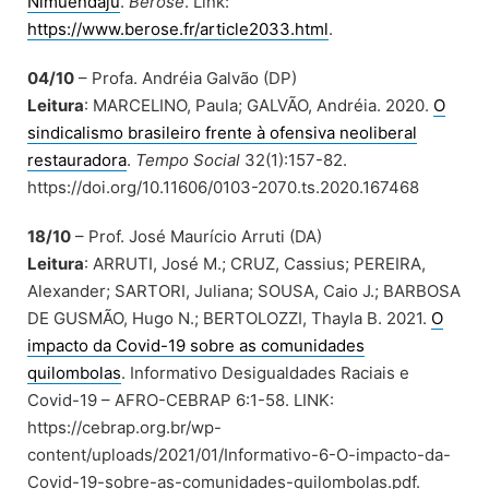
Nimuendajú
.
Bérose
. Link:
https://www.berose.fr/article2033.html
.
04/10
– Profa. Andréia Galvão (DP)
Leitura
: MARCELINO, Paula; GALVÃO, Andréia. 2020.
O
sindicalismo brasileiro frente à ofensiva neoliberal
restauradora
.
Tempo Social
32(1):157-82.
https://doi.org/10.11606/0103-2070.ts.2020.167468
18/10
– Prof. José Maurício Arruti (DA)
Leitura
: ARRUTI, José M.; CRUZ, Cassius; PEREIRA,
Alexander; SARTORI, Juliana; SOUSA, Caio J.; BARBOSA
DE GUSMÃO, Hugo N.; BERTOLOZZI, Thayla B. 2021.
O
impacto da Covid-19 sobre as comunidades
quilombolas
. Informativo Desigualdades Raciais e
Covid-19 – AFRO-CEBRAP 6:1-58. LINK:
https://cebrap.org.br/wp-
content/uploads/2021/01/Informativo-6-O-impacto-da-
Covid-19-sobre-as-comunidades-quilombolas.pdf.