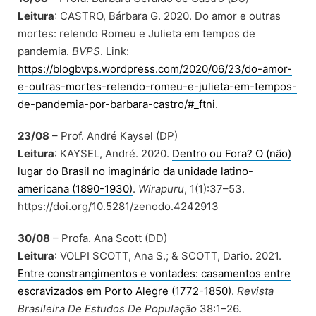
Leitura
: CASTRO, Bárbara G. 2020. Do amor e outras
mortes: relendo Romeu e Julieta em tempos de
pandemia.
BVPS
. Link:
https://blogbvps.wordpress.com/2020/06/23/do-amor-
e-outras-mortes-relendo-romeu-e-julieta-em-tempos-
de-pandemia-por-barbara-castro/#_ftni
.
23/08
– Prof. André Kaysel (DP)
Leitura
: KAYSEL, André. 2020.
Dentro ou Fora? O (não)
lugar do Brasil no imaginário da unidade latino-
americana (1890-1930)
.
Wirapuru
, 1(1):37–53.
https://doi.org/10.5281/zenodo.4242913
30/08
– Profa. Ana Scott (DD)
Leitura
: VOLPI SCOTT, Ana S.; & SCOTT, Dario. 2021.
Entre constrangimentos e vontades: casamentos entre
escravizados em Porto Alegre (1772-1850)
.
Revista
Brasileira De Estudos De População
38:1–26.