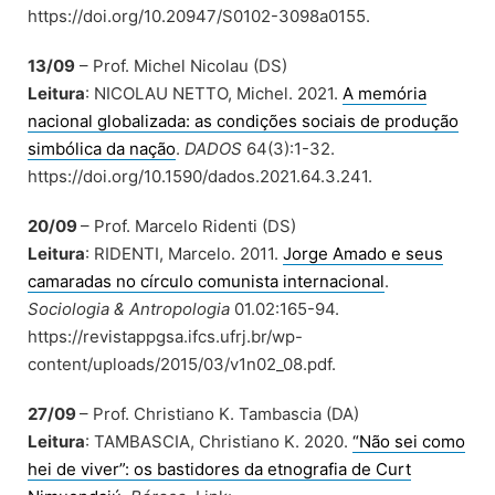
https://doi.org/10.20947/S0102-3098a0155.
13/09
– Prof. Michel Nicolau (DS)
Leitura
: NICOLAU NETTO, Michel. 2021.
A memória
nacional globalizada: as condições sociais de produção
simbólica da nação
.
DADOS
64(3):1-32.
https://doi.org/10.1590/dados.2021.64.3.241.
20/09
– Prof. Marcelo Ridenti (DS)
Leitura
: RIDENTI, Marcelo. 2011.
Jorge Amado e seus
camaradas no círculo comunista internacional
.
Sociologia & Antropologia
01.02:165-94.
https://revistappgsa.ifcs.ufrj.br/wp-
content/uploads/2015/03/v1n02_08.pdf.
27/09
– Prof. Christiano K. Tambascia (DA)
Leitura
: TAMBASCIA, Christiano K. 2020.
“Não sei como
hei de viver”: os bastidores da etnografia de Curt