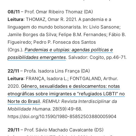
08/11
– Prof. Omar Ribeiro Thomaz (DA)
Leitura
: THOMAZ, Omar R. 2021. A pandemia e a
linguagem do mundo bolsonarista. In: Livio Sansone;
Jamile Borges da Silva; Felipe B.M. Fernandes; Fábio B.
Figueiredo; Pedro P. Fonseca dos Santos
(Orgs.).
Pandemias e utopias: agendas políticas e
possibilidades emergentes
. Salvador: Cogito, pp.46-71.
22/11
– Profa. Isadora Lins França (DA)
Leitura
: FRANÇA, Isadora L.; FONTGALAND, Arthur.
2020.
Gênero, sexualidades e deslocamentos: notas
etnográficas sobre imigrantes e “refugiados LGBTI” no
Norte do Brasil
.
REMHU: Revista Interdisciplinar da
Mobilidade Humana
. 28(59):49-68.
https://doi.org/10.1590/1980-85852503880005904
29/11
– Prof. Sávio Machado Cavalcante (DS)