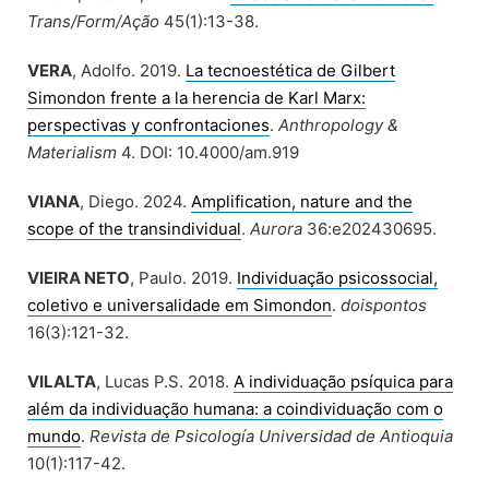
Trans/Form/Ação
45(1):13-38.
VERA
, Adolfo. 2019.
La tecnoestética de Gilbert
Simondon frente a la herencia de Karl Marx:
perspectivas y confrontaciones
.
Anthropology &
Materialism
4. DOI: 10.4000/am.919
VIANA
, Diego. 2024.
Amplification, nature and the
scope of the transindividual
.
Aurora
36:e202430695.
VIEIRA NETO
, Paulo. 2019.
Individuação psicossocial,
coletivo e universalidade em Simondon
.
doispontos
16(3):121-32.
VILALTA
, Lucas P.S. 2018.
A individuação psíquica para
além da individuação humana: a coindividuação com o
mundo
.
Revista de Psicología Universidad de Antioquia
10(1):117-42.