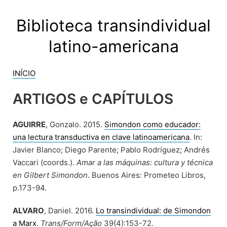
Skip
to
Biblioteca transindividual
content
latino-americana
INÍCIO
ARTIGOS e CAPÍTULOS
AGUIRRE
, Gonzalo. 2015.
Simondon como educador:
una lectura transductiva en clave latinoamericana
. In:
Javier Blanco; Diego Parente; Pablo Rodríguez; Andrés
Vaccari (coords.).
Amar a las máquinas: cultura y técnica
en Gilbert Simondon
. Buenos Aires: Prometeo Libros,
p.173-94.
ALVARO
, Daniel. 2016.
Lo transindividual: de Simondon
a Marx
.
Trans/Form/Ação
39(4):153-72.