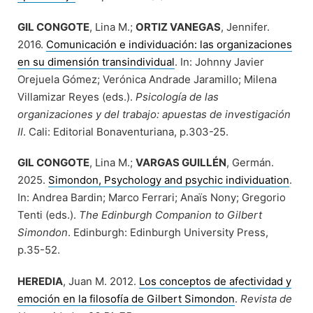
GIL CONGOTE
, Lina M.;
ORTIZ VANEGAS
, Jennifer.
2016.
Comunicación e individuación: las organizaciones
en su dimensión transindividual
. In: Johnny Javier
Orejuela Gómez; Verónica Andrade Jaramillo; Milena
Villamizar Reyes (eds.).
Psicología de las
organizaciones y del trabajo: apuestas de investigación
II
. Cali: Editorial Bonaventuriana, p.303-25.
GIL CONGOTE
, Lina M.;
VARGAS GUILLÉN
, Germán.
2025.
Simondon, Psychology and psychic individuation
.
In: Andrea Bardin; Marco Ferrari; Anaïs Nony; Gregorio
Tenti (eds.).
The Edinburgh Companion to Gilbert
Simondon
. Edinburgh: Edinburgh University Press,
p.35-52.
HEREDIA
, Juan M. 2012.
Los conceptos de afectividad y
emoción en la filosofía de Gilbert Simondon
.
Revista de