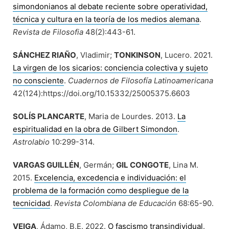
simondonianos al debate reciente sobre operatividad,
técnica y cultura en la teoría de los medios alemana
.
Revista de Filosofia
48(2):443-61.
SÁNCHEZ RIAÑO
, Vladimir;
TONKINSON
, Lucero. 2021.
La virgen de los sicarios: conciencia colectiva y sujeto
no consciente
.
Cuadernos de Filosofía Latinoamericana
42(124):https://doi.org/10.15332/25005375.6603
SOLÍS PLANCARTE
, Maria de Lourdes. 2013.
La
espiritualidad en la obra de Gilbert Simondon
.
Astrolabio
10:299-314.
VARGAS GUILLÉN
, Germán;
GIL CONGOTE
, Lina M.
2015.
Excelencia, excedencia e individuación: el
problema de la formación como despliegue de la
tecnicidad
.
Revista Colombiana de Educación
68:65-90.
VEIGA
, Ádamo, B.E. 2022.
O fascismo transindividual
.