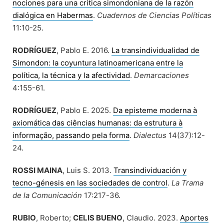
nociones para una crítica simondoniana de la razón
dialógica en Habermas
.
Cuadernos de Ciencias Políticas
11:10-25.
RODRÍGUEZ
, Pablo E. 2016.
La transindividualidad de
Simondon: la coyuntura latinoamericana entre la
política, la técnica y la afectividad
.
Demarcaciones
4:155-61.
RODRÍGUEZ
, Pablo E. 2025.
Da episteme moderna à
axiomática das ciências humanas: da estrutura à
informação, passando pela forma
.
Dialectus
14(37):12-
24.
ROSSI MAINA
, Luis S. 2013.
Transindividuación y
tecno-génesis en las sociedades de control
.
La Trama
de la Comunicación
17:217-36.
RUBIO
, Roberto;
CELIS BUENO
, Claudio. 2023.
Aportes