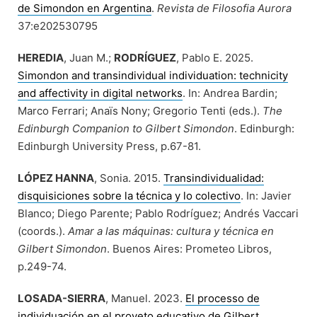
de Simondon en Argentina
.
Revista de Filosofia Aurora
37:e202530795
HEREDIA
, Juan M.;
RODRÍGUEZ
, Pablo E. 2025.
Simondon and transindividual individuation: technicity
and affectivity in digital networks
. In: Andrea Bardin;
Marco Ferrari; Anaïs Nony; Gregorio Tenti (eds.).
The
Edinburgh Companion to Gilbert Simondon
. Edinburgh:
Edinburgh University Press, p.67-81.
LÓPEZ HANNA
, Sonia. 2015.
Transindividualidad:
disquisiciones sobre la técnica y lo colectivo
. In: Javier
Blanco; Diego Parente; Pablo Rodríguez; Andrés Vaccari
(coords.).
Amar a las máquinas: cultura y técnica en
Gilbert Simondon
. Buenos Aires: Prometeo Libros,
p.249-74.
LOSADA-SIERRA
, Manuel. 2023.
El processo de
individuación en el proyeto educativo de Gilbert