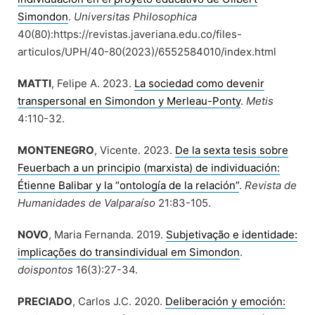
Simondon
.
Universitas Philosophica
40(80):https://revistas.javeriana.edu.co/files-
articulos/UPH/40-80(2023)/6552584010/index.html
MATTI
, Felipe A. 2023.
La sociedad como devenir
transpersonal en Simondon y Merleau-Ponty
.
Metis
4:110-32.
MONTENEGRO
, Vicente. 2023.
De la sexta tesis sobre
Feuerbach a un principio (marxista) de individuación:
Étienne Balibar y la “ontología de la relación”
.
Revista de
Humanidades de Valparaíso
21:83-105.
NOVO
, Maria Fernanda. 2019.
Subjetivação e identidade:
implicações do transindividual em Simondon
.
doispontos
16(3):27-34.
PRECIADO
, Carlos J.C. 2020.
Deliberación y emoción: