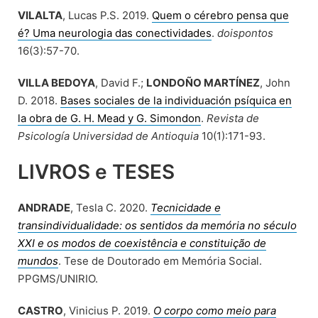
VILALTA
, Lucas P.S. 2019.
Quem o cérebro pensa que
é? Uma neurologia das conectividades
.
doispontos
16(3):57-70.
VILLA BEDOYA
, David F.;
LONDOÑO MARTÍNEZ
, John
D. 2018.
Bases sociales de la individuación psíquica en
la obra de G. H. Mead y G. Simondon
.
Revista de
Psicología Universidad de Antioquia
10(1):171-93.
LIVROS e TESES
ANDRADE
, Tesla C. 2020.
Tecnicidade e
transindividualidade: os sentidos da memória no século
XXI e os modos de coexistência e constituição de
mundos
. Tese de Doutorado em Memória Social.
PPGMS/UNIRIO.
CASTRO
, Vinicius P. 2019.
O corpo como meio para